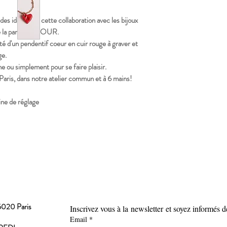
 des idées! De cette collaboration avec les bijoux
né la parure AMOUR.
é d'un pendentif coeur en cuir rouge à graver et
ge.
me ou simplement pour se faire plaisir.
Paris, dans notre atelier commun et à 6 mains!
ine de réglage
5020 Paris
Inscrivez vous à la newsletter
et soyez informés de
Email
*