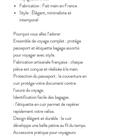
Fabrication :
Fait main en France
Style :
Élégant, minimaliste et
intemporel
Pourquoi vous allez l’adorer
Ensemble de voyage complet :
protège
passeport et étiquette bagage assortis
pour voyager avec style.
Fabrication artisanale française :
chaque
pièce est conçue et réalisée à la main.
Protection du passeport :
la couverture en
cuir protège votre document contre
l’usure du voyage.
I
dentification facile des bagages
:
l’étiquette en cuir permet de repérer
rapidement votre valise.
Design élégant et durable :
le cuir
développe une belle patine au fil du temps.
Accessoire pratique pour voyageurs