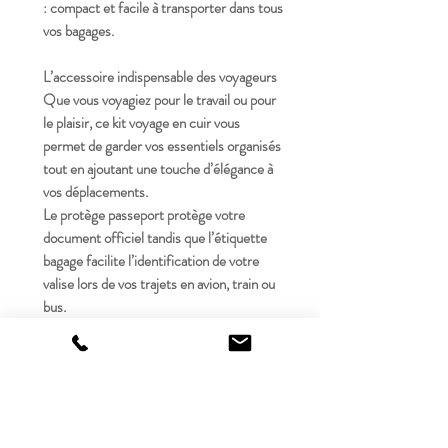
:
compact et facile à transporter dans tous
vos bagages.
L’accessoire indispensable des voyageurs
Que vous voyagiez pour le travail ou pour
le plaisir, ce
kit voyage en cuir
vous
permet de garder vos essentiels organisés
tout en ajoutant une
touche d’élégance à
vos déplacements
.
Le protège passeport protège votre
document officiel tandis que l’étiquette
bagage facilite l’identification de votre
valise lors de vos trajets en
avion, train ou
bus
.
Une idée cadeau parfaite
Ce
kit voyage protège passeport et
étiquette bagage en cuir
est également
une excellente idée cadeau :
cadeau pour voyageurs